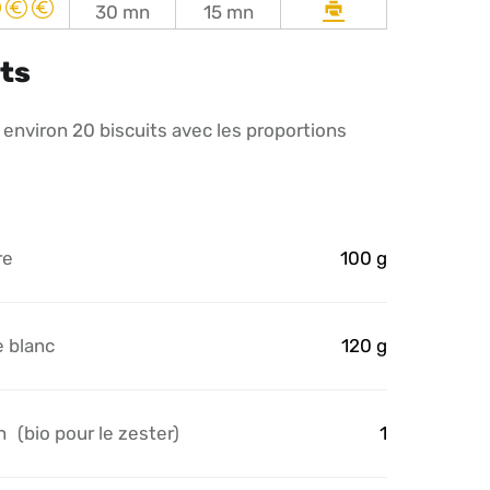
Imprimer
30 mn
15 mn
la
ts
recette
environ 20 biscuits avec les proportions
re
100 g
e blanc
120 g
n
(bio pour le zester)
1