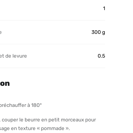
1
e
300 g
et de levure
0.5
ion
 préchauffer à 180°
, couper le beurre en petit morceaux pour
ssage en texture « pommade ».