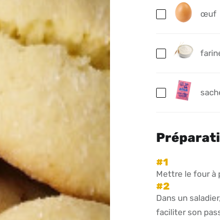
œuf
farin
sach
Préparat
Mettre le four à
Dans un saladier
faciliter son pa