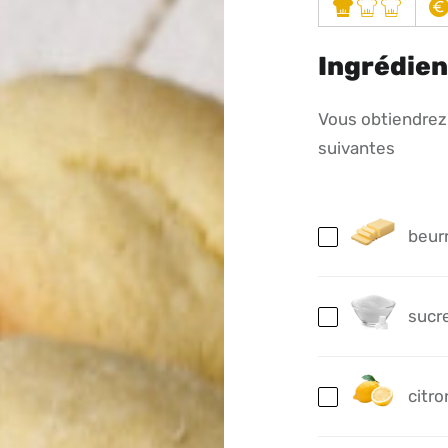
Ingrédien
Vous obtiendrez 
suivantes
beur
sucr
citro