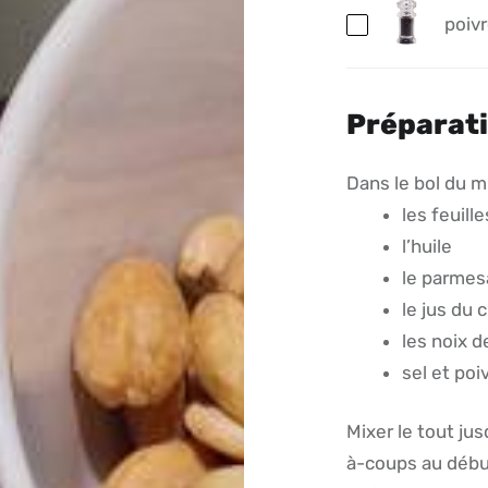
poiv
Préparat
Dans le bol du m
les feuille
l’huile
le parme
le jus du 
les noix d
sel et poi
Mixer le tout jusq
à-coups au début