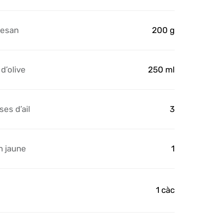
esan
200 g
 d’olive
250 ml
es d’ail
3
n jaune
1
1 càc