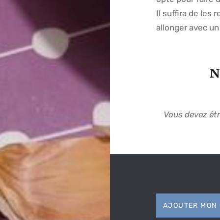
Il suffira de les
allonger avec un 
N
Vous devez êt
AJOUTER MON 