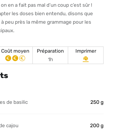
 on en a fait pas mal d’un coup c’est sûr !
pter les doses bien entendu, disons que
st à peu près la même grammage pour les
cipaux.
Coût moyen
Préparation
Imprimer
Imprimer
1h
la
ts
recette
les de basilic
250 g
de cajou
200 g