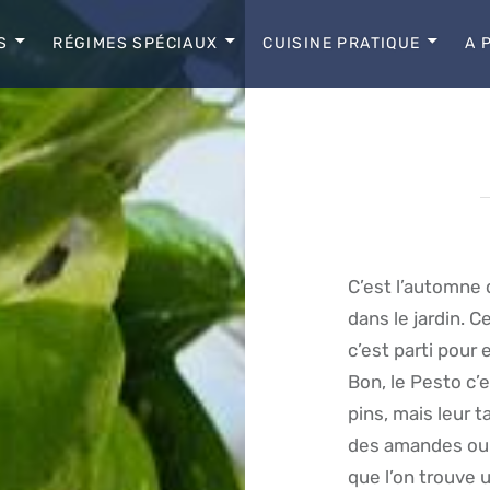
S
RÉGIMES SPÉCIAUX
CUISINE PRATIQUE
A 
C’est l’automne q
dans le jardin. C
c’est parti pour 
Bon, le Pesto c’
pins, mais leur t
des amandes ou n
que l’on trouve 