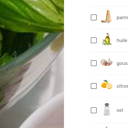
parm
huile
gouss
citro
sel