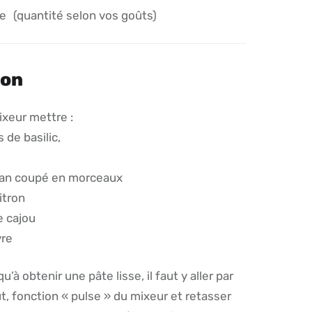
re
(quantité selon vos goûts)
ion
ixeur mettre :
s de basilic,
san coupé en morceaux
citron
e cajou
vre
u’à obtenir une pâte lisse, il faut y aller par
, fonction « pulse » du mixeur et retasser