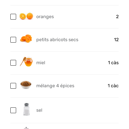
oranges
2
petits abricots secs
12
miel
1 càs
mélange 4 épices
1 càc
sel