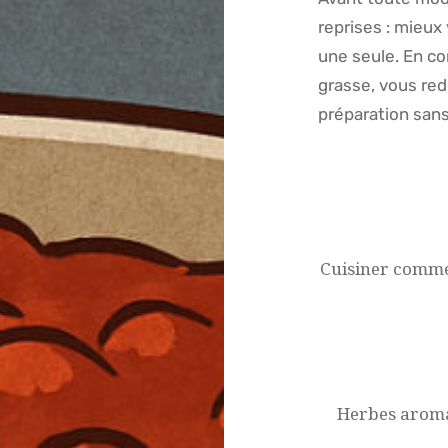
reprises : mieux 
une seule. En co
grasse, vous red
préparation sans
Navigation
de
l’article
Cuisiner comme 
Herbes aromat