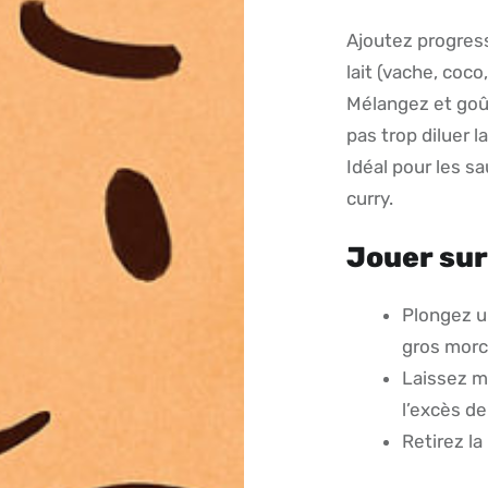
Ajoutez progress
lait (vache, coco,
Mélangez et goû
pas trop diluer l
Idéal pour les s
curry.
Jouer sur
Plongez u
gros morc
Laissez mi
l’excès de
Retirez l