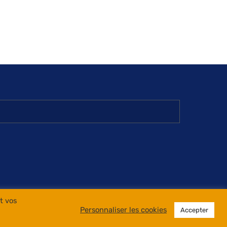
t vos
ht © 2026
|
Site Blue Cook Book by BCBTeam.
Personnaliser les cookies
Accepter