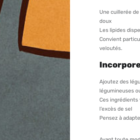
Une cuillerée de
doux
Les lipides dispe
Convient partic
veloutés.
Incorpore
Ajoutez des légu
légumineuses ou
Ces ingrédients 
l’excès de sel
Pensez à adapter
Avant toute modi