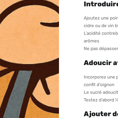
Introduire
Ajoutez une point
cidre ou de vin b
L’acidité contreb
arômes
Ne pas dépasser ½
Adoucir a
Incorporez une p
confit d’oignon
Le sucré adoucit
Testez d’abord ¼ 
Ajouter d